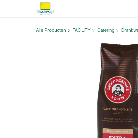
Overslaan naar inhoud
Home
Informatie
Shop
Nieu
Alle Producten
FACILITY
Catering
Drankw