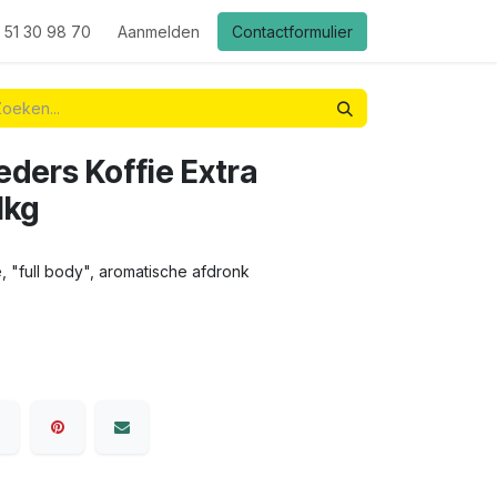
 51 30 98 70
Aanmelden
Contactformulier
ders Koffie Extra
1kg
 "full body", aromatische afdronk