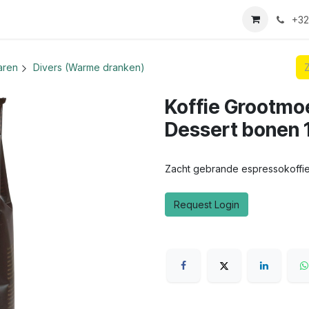
we login aanvraag
+32
aren
Divers (Warme dranken)
Koffie Grootmoe
Dessert bonen 
Zacht gebrande espressokoffie,
Request Login