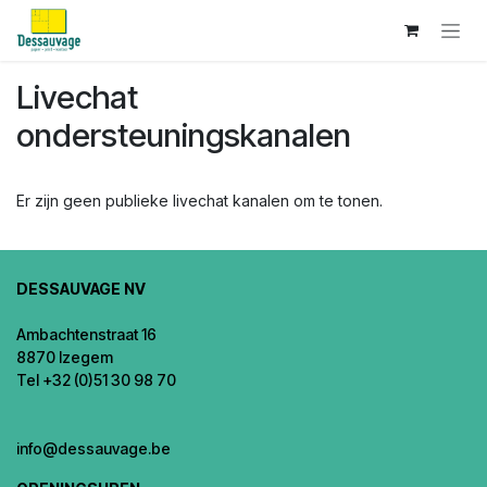
Overslaan naar inhoud
Livechat
ondersteuningskanalen
Er zijn geen publieke livechat kanalen om te tonen.
DESSAUVAGE NV
Ambachtenstraat 16
8870 Izegem
Tel +32 (0)51 30 98 70
info@dessauvage.be