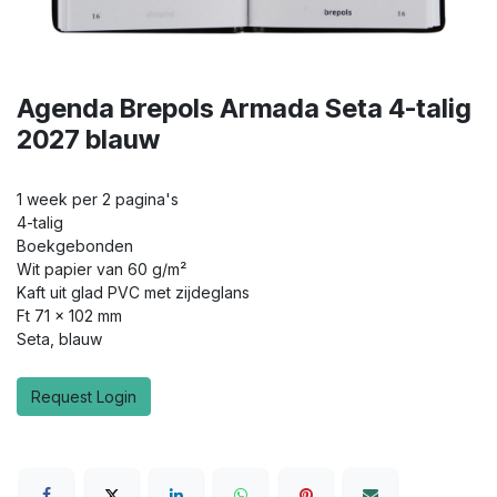
Agenda Brepols Armada Seta 4-talig
2027 blauw
1 week per 2 pagina's
4-talig
Boekgebonden
Wit papier van 60 g/m²
Kaft uit glad PVC met zijdeglans
Ft 71 x 102 mm
Seta, blauw
Request Login