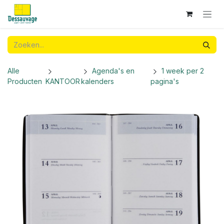
Overslaan naar inhoud
Alle
Agenda's en
1 week per 2
Producten
KANTOOR
kalenders
pagina's