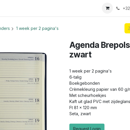
we login aanvraag
+32
nders
1 week per 2 pagina's
Agenda Brepols 
zwart
1 week per 2 pagina's
6-talig
Boekgebonden
Crèmekleurig papier van 60 g/
Met scheurhoekjes
Kaft uit glad PVC met zijdeglan
Ft 81 x 120 mm
Seta, zwart
Request Login