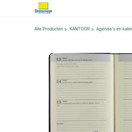
Overslaan naar inhoud
Home
Informatie
Shop
Nieu
Alle Producten
KANTOOR
Agenda's en kale