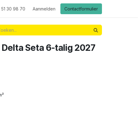
 51 30 98 70
Aanmelden
Contactformulier
Delta Seta 6-talig 2027
m²
s