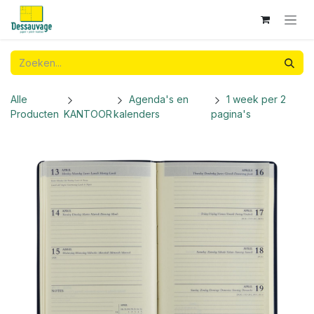
Overslaan naar inhoud
Alle
Agenda's en
1 week per 2
Producten
KANTOOR
kalenders
pagina's