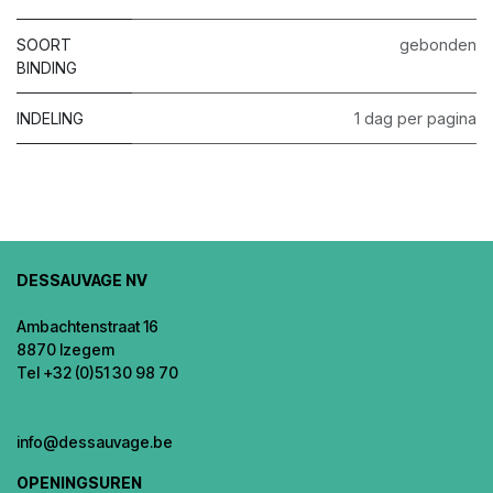
SOORT
gebonden
BINDING
INDELING
1 dag per pagina
DESSAUVAGE NV
Ambachtenstraat 16
8870 Izegem
Tel +32 (0)51 30 98 70
info@dessauvage.be
OPENINGSUREN