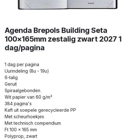
Agenda Brepols Building Seta
100x165mm zestalig zwart 2027 1
dag/pagina
1 dag per pagina
Uurindeling (8u - 19u)
6-talig
Geruit
Spiraalgebonden
Wit papier van 60 g/m²
384 pagina's
Kaft uit soepele gerecycleerde PP
Met scheurhoekjes
Met technisch compendium
Ft 100 x 165 mm
Polyprop, zwart