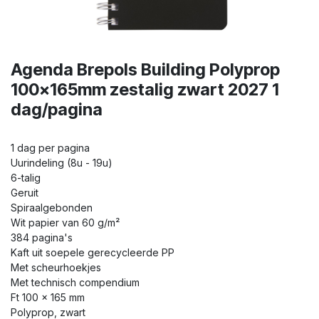
Agenda Brepols Building Polyprop
100x165mm zestalig zwart 2027 1
dag/pagina
1 dag per pagina
Uurindeling (8u - 19u)
6-talig
Geruit
Spiraalgebonden
Wit papier van 60 g/m²
384 pagina's
Kaft uit soepele gerecycleerde PP
Met scheurhoekjes
Met technisch compendium
Ft 100 x 165 mm
Polyprop, zwart