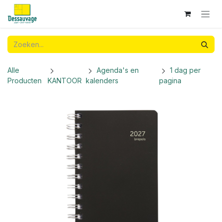
Overslaan naar inhoud
Alle
Agenda's en
1 dag per
Producten
KANTOOR
kalenders
pagina