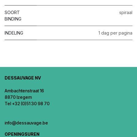
SOORT
spiraal
BINDING
INDELING
1 dag per pagina
DESSAUVAGE NV
Ambachtenstraat 16
8870 Izegem
Tel +32 (0)51 30 98 70
info@dessauvage.be
OPENINGSUREN