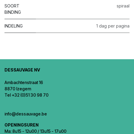
SOORT
spiraal
BINDING
INDELING
1 dag per pagina
DESSAUVAGE NV
Ambachtenstraat 16
8870 Izegem
Tel +32 (0)51 30 98 70
info@dessauvage.be
OPENINGSUREN
Ma: 8u15 - 12u00 / 13u15 - 17u00