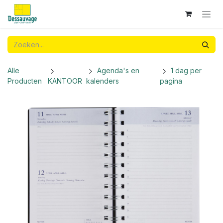
Overslaan naar inhoud
Alle
Agenda's en
1 dag per
Producten
KANTOOR
kalenders
pagina