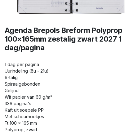
Agenda Brepols Breform Polyprop
100x165mm zestalig zwart 2027 1
dag/pagina
1 dag per pagina
Uurindeling (8u - 21u)
6-talig
Spiraalgebonden
Gelijnd
Wit papier van 60 g/m²
336 pagina's
Kaft uit soepele PP
Met scheurhoekjes
Ft 100 x 165 mm
Polyprop, zwart