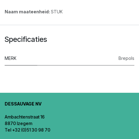
Naam maateenheid:
STUK
Specificaties
MERK
Brepols
DESSAUVAGE NV
Ambachtenstraat 16
8870 Izegem
Tel +32 (0)51 30 98 70