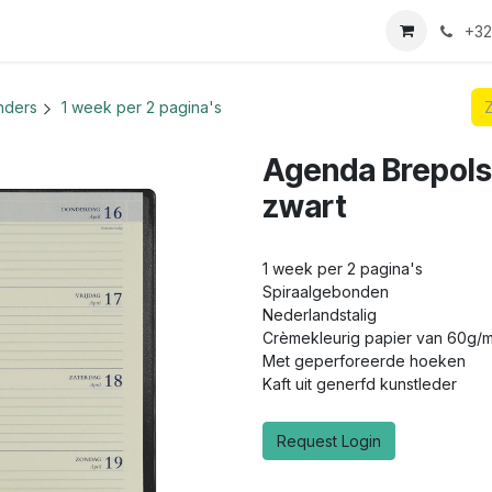
we login aanvraag
+32
nders
1 week per 2 pagina's
Agenda Brepols
zwart
1 week per 2 pagina's
Spiraalgebonden
Nederlandstalig
Crèmekleurig papier van 60g/
Met geperforeerde hoeken
Kaft uit generfd kunstleder
Request Login