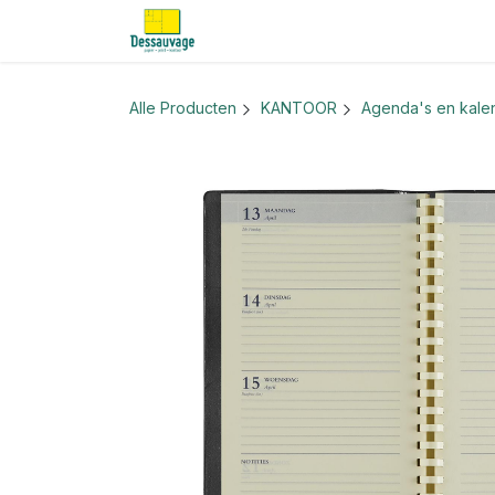
Overslaan naar inhoud
Home
Informatie
Shop
Nieu
Alle Producten
KANTOOR
Agenda's en kale