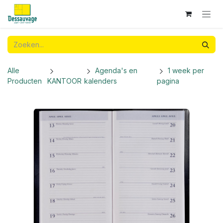
Overslaan naar inhoud
Alle
Agenda's en
1 week per
Producten
KANTOOR
kalenders
pagina