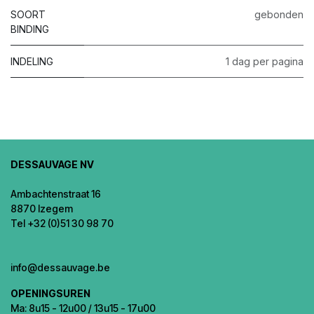
SOORT
gebonden
BINDING
INDELING
1 dag per pagina
DESSAUVAGE NV
Ambachtenstraat 16
8870 Izegem
Tel +32 (0)51 30 98 70
info@dessauvage.be
OPENINGSUREN
Ma: 8u15 - 12u00 / 13u15 - 17u00