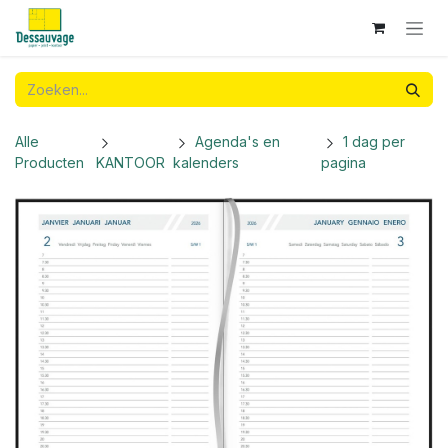
Overslaan naar inhoud
Alle
Agenda's en
1 dag per
Producten
KANTOOR
kalenders
pagina