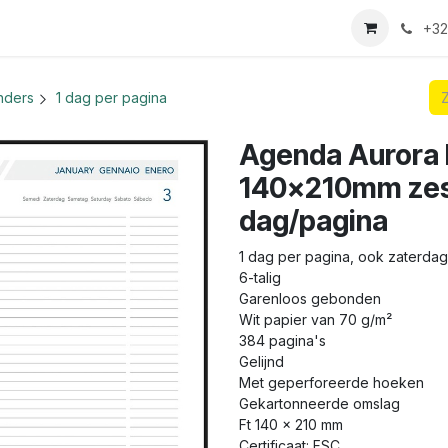
we login aanvraag
+32
nders
1 dag per pagina
Agenda Aurora F
140x210mm zest
dag/pagina
1 dag per pagina, ook zaterda
6-talig
Garenloos gebonden
Wit papier van 70 g/m²
384 pagina's
Gelijnd
Met geperforeerde hoeken
Gekartonneerde omslag
Ft 140 x 210 mm
Certificaat: FSC