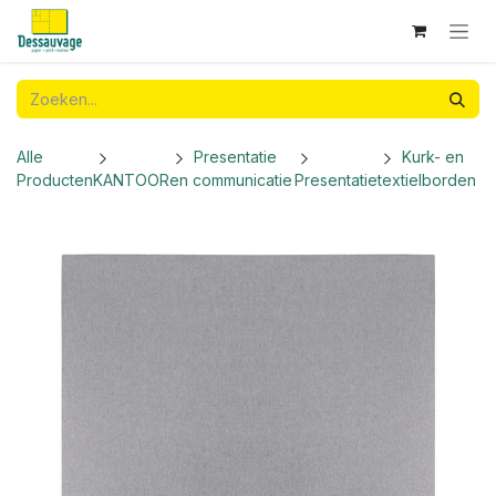
Overslaan naar inhoud
Alle
Presentatie
Kurk- en
Producten
KANTOOR
en communicatie
Presentatie
textielborden