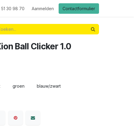
 51 30 98 70
Aanmelden
Contactformulier
ion Ball Clicker 1.0
t
groen
blauw/zwart