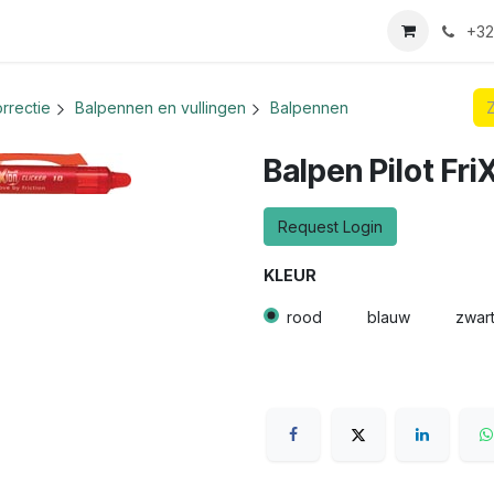
we login aanvraag
+32
rrectie
Balpennen en vullingen
Balpennen
Balpen Pilot FriX
Request Login
KLEUR
rood
blauw
zwar