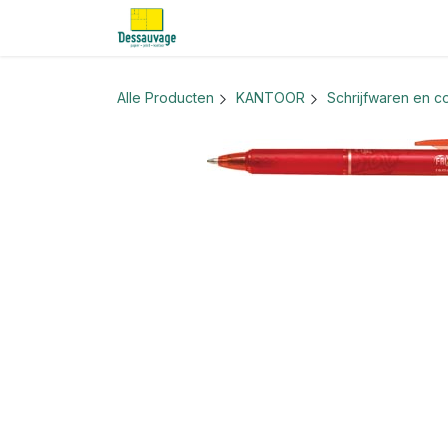
Overslaan naar inhoud
Home
Informatie
Shop
Nieu
Alle Producten
KANTOOR
Schrijfwaren en co