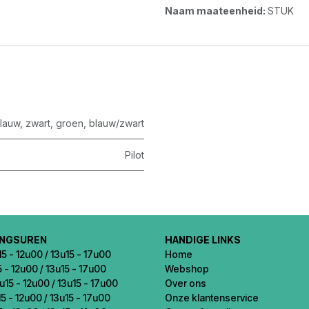
Naam maateenheid:
STUK
lauw
,
zwart
,
groen
,
blauw/zwart
Pilot
INGSUREN
HANDIGE LINKS
5 - 12u00 / 13u15 - 17u00
Home
5 - 12u00 / 13u15 - 17u00
Webshop
u15 - 12u00 / 13u15 - 17u00
Over ons
5 - 12u00 / 13u15 - 17u00
Onze klantenservice