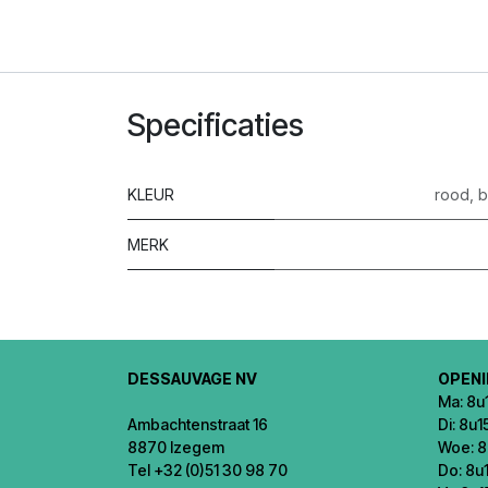
Specificaties
KLEUR
rood
,
b
MERK
DESSAUVAGE NV
OPEN
Ma: 8u1
Ambachtenstraat 16
Di: 8u1
8870 Izegem
Woe: 8
Tel +32 (0)51 30 98 70
Do: 8u1