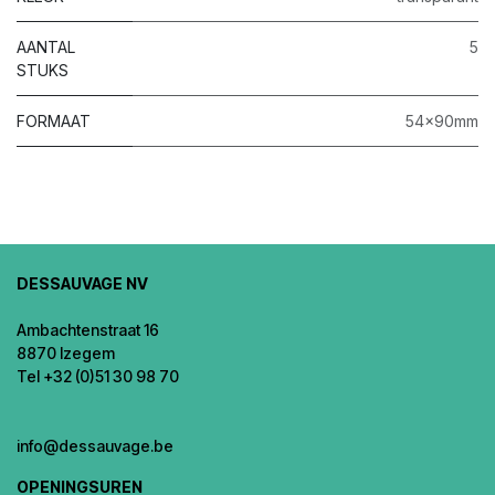
AANTAL
5
STUKS
FORMAAT
54x90mm
DESSAUVAGE NV
Ambachtenstraat 16
8870 Izegem
Tel +32 (0)51 30 98 70
info@dessauvage.be
OPENINGSUREN