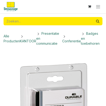
Overslaan naar inhoud
Presentatie
Badges
Alle
en
en
Producten
KANTOOR
Conferentie
communicatie
toebehoren