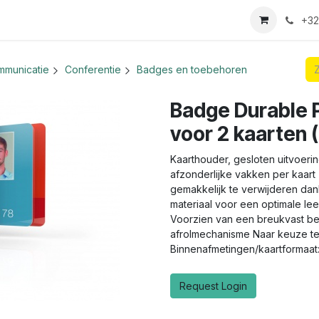
we login aanvraag
+32
mmunicatie
Conferentie
Badges en toebehoren
Badge Durable
voor 2 kaarten 
Kaarthouder, gesloten uitvoerin
afzonderlijke vakken per kaart 
gemakkelijk te verwijderen dan
materiaal voor een optimale l
Voorzien van een breukvast be
afrolmechanisme Naar keuze te 
Binnenafmetingen/kaartformaat
Request Login