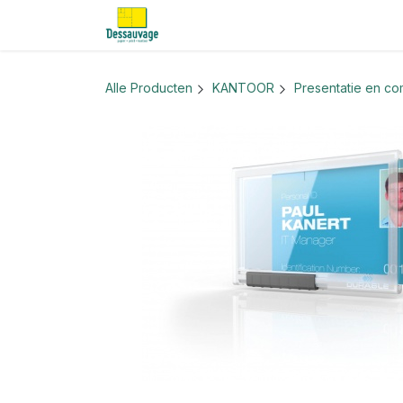
Overslaan naar inhoud
Home
Informatie
Shop
Nieu
Alle Producten
KANTOOR
Presentatie en co