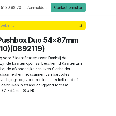
 51 30 98 70
Aanmelden
Contactformulier
 Pushbox Duo 54x87mm
(10)(D892119)
g voor 2 identificatiepassen Dankzij de
zijn de kaarten optimaal beschermd Kaarten zijn
kzij de afzonderlijke schuiven Glashelder
eesbaarheid en het scannen van barcodes
vestigingsoog voor een klem, textielkoord of
gebruiken in staand of liggend formaat
: 87 x 54 mm (B x H)