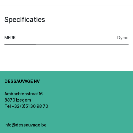
Specificaties
MERK
Dymo
DESSAUVAGE NV
Ambachtenstraat 16
8870 Izegem
Tel +32 (0)51 30 98 70
info@dessauvage.be