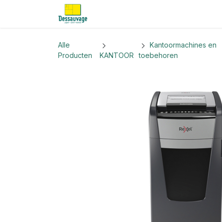
Overslaan naar inhoud
Home
Informatie
Shop
Nieu
Alle
Kantoormachines en
Producten
KANTOOR
toebehoren