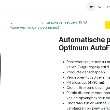
we login aanvraag
+32
Kantoorvernietigers (5-10
Papiervernietigers
gebruikers)
Automatische p
Optimum AutoF
Papiervernietger met auto
vellen (80gr) tegelijkertijd.
Producteigenschappen;
Versnippert tot 20 vellen te
P4 cross cut (4x30mm).
Grote uittrekbare opvangba
Plastic dispenser voor pa
van de opvangbakdeur voo
Onderaan zijn er wieltjes 
verplaatsen op jouw werkp