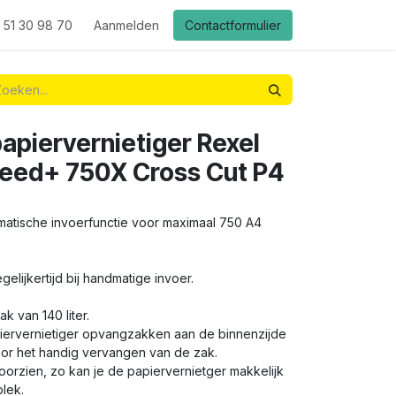
 51 30 98 70
Aanmelden
Contactformulier
apiervernietiger Rexel
eed+ 750X Cross Cut P4
matische invoerfunctie voor maximaal 750 A4
gelijkertijd bij handmatige invoer.
k van 140 liter.
piervernietiger opvangzakken aan de binnenzijde
r het handig vervangen van de zak.
voorzien, zo kan je de papiervernietger makkelijk
lek.