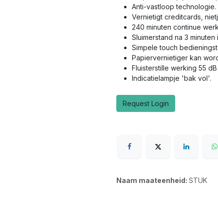
Anti-vastloop technologie.
Vernietigt creditcards, nie
240 minuten continue werkd
Sluimerstand na 3 minuten in
Simpele touch bedienings
Papiervernietiger kan word
Fluisterstille werking 55 dB
Indicatielampje 'bak vol'.
Request Login
Naam maateenheid:
STUK