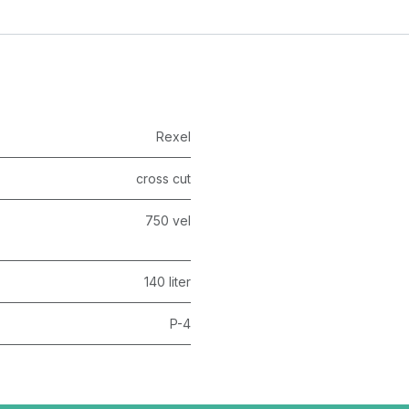
Rexel
cross cut
750 vel
140 liter
P-4