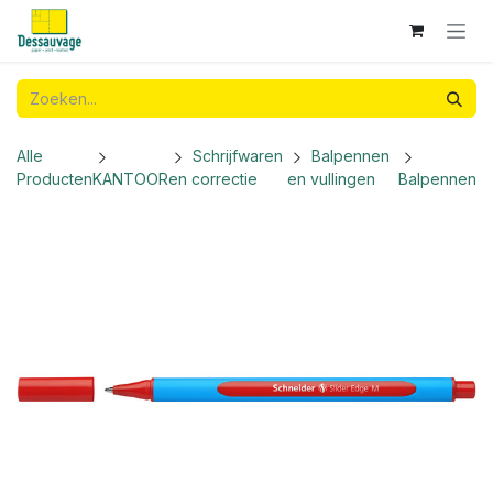
Overslaan naar inhoud
Alle
Schrijfwaren
Balpennen
Producten
KANTOOR
en correctie
en vullingen
Balpennen