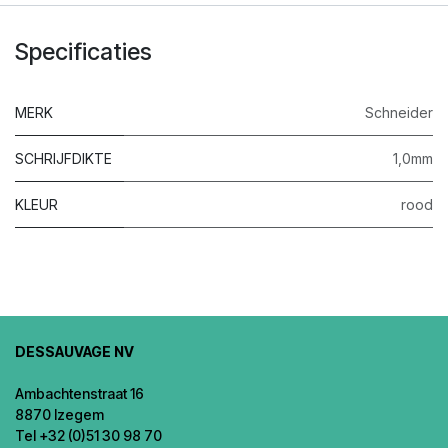
Specificaties
MERK
Schneider
SCHRIJFDIKTE
1,0mm
KLEUR
rood
DESSAUVAGE NV
Ambachtenstraat 16
8870 Izegem
Tel +32 (0)51 30 98 70