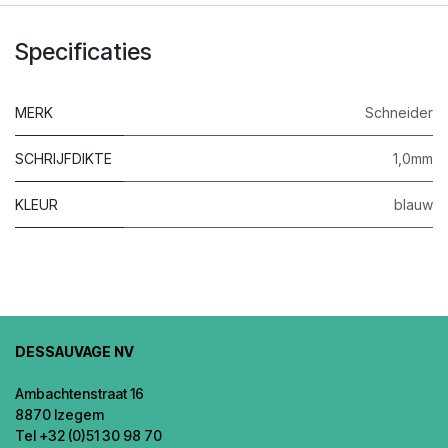
Specificaties
MERK
Schneider
SCHRIJFDIKTE
1,0mm
KLEUR
blauw
DESSAUVAGE NV
Ambachtenstraat 16
8870 Izegem
Tel +32 (0)51 30 98 70