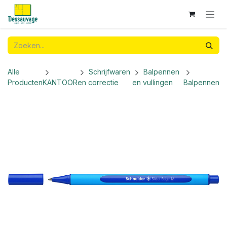
Overslaan naar inhoud
Alle
Schrijfwaren
Balpennen
Producten
KANTOOR
en correctie
en vullingen
Balpennen