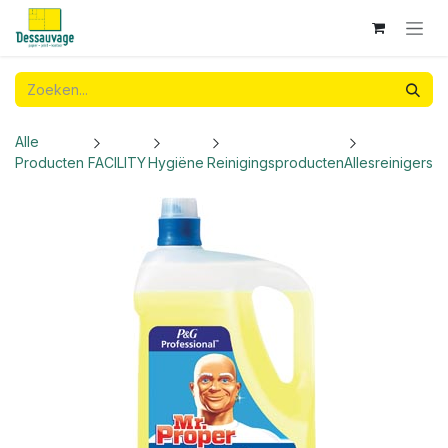
Overslaan naar inhoud
Alle
Producten
FACILITY
Hygiëne
Reinigingsproducten
Allesreinigers