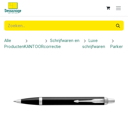
Overslaan naar inhoud
Alle
Schrijfwaren en
Luxe
Producten
KANTOOR
correctie
schrijfwaren
Parker