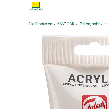
Overslaan naar inhoud
Home
Informatie
Shop
Nieu
Alle Producten
KANTOOR
Teken, hobby en 