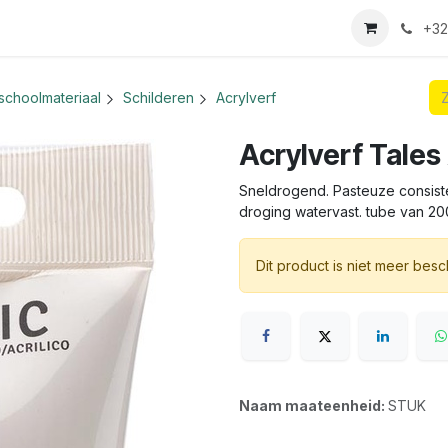
we login aanvraag
+32
schoolmateriaal
Schilderen
Acrylverf
Acrylverf Tales 
Sneldrogend. Pasteuze consiste
droging watervast. tube van 200
Dit product is niet meer besc
Naam maateenheid:
STUK