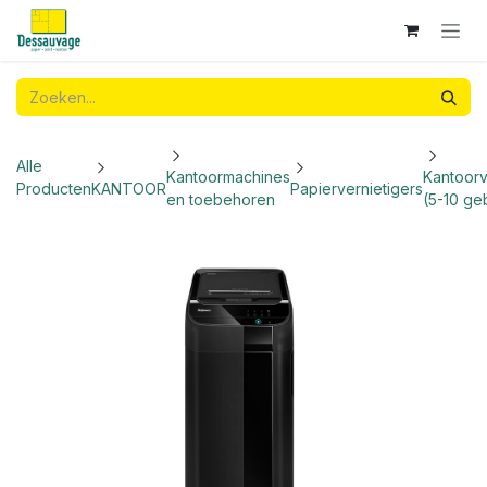
Overslaan naar inhoud
Alle
Kantoormachines
Kantoorv
Producten
KANTOOR
Papiervernietigers
en toebehoren
(5-10 ge