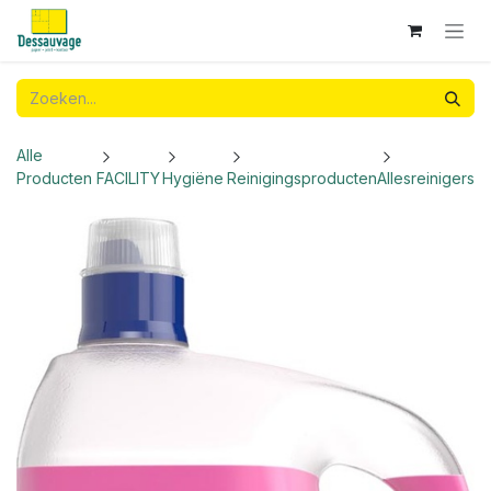
Overslaan naar inhoud
Alle
Producten
FACILITY
Hygiëne
Reinigingsproducten
Allesreinigers