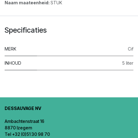
Naam maateenheid:
STUK
Specificaties
MERK
Cif
INHOUD
5 liter
DESSAUVAGE NV
Ambachtenstraat 16
8870 Izegem
Tel +32 (0)51 30 98 70