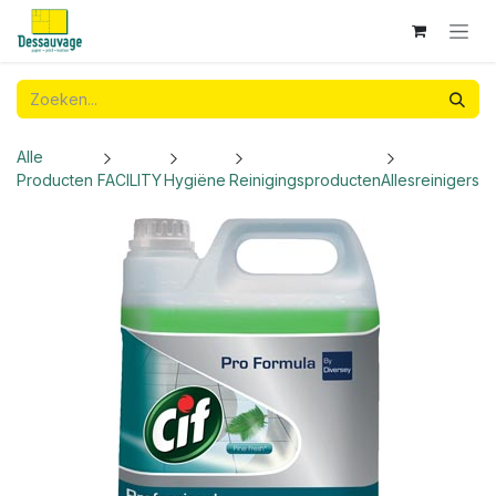
Overslaan naar inhoud
Alle
Producten
FACILITY
Hygiëne
Reinigingsproducten
Allesreinigers