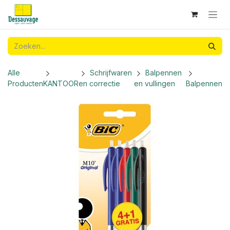
Overslaan naar inhoud
Alle
Schrijfwaren
Balpennen
Producten
KANTOOR
en correctie
en vullingen
Balpennen