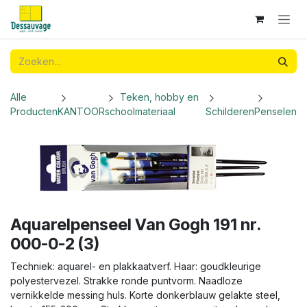
Overslaan naar inhoud
Alle
Teken, hobby en
Producten
KANTOOR
schoolmateriaal
Schilderen
Penselen
Aquarelpenseel Van Gogh 191 nr.
000-0-2 (3)
Techniek: aquarel- en plakkaatverf. Haar: goudkleurige
polyestervezel. Strakke ronde puntvorm. Naadloze
vernikkelde messing huls. Korte donkerblauw gelakte steel,