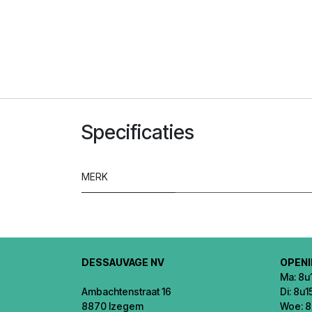
Specificaties
MERK
DESSAUVAGE NV
OPEN
Ma: 8u1
Ambachtenstraat 16
Di: 8u1
8870 Izegem
Woe: 8