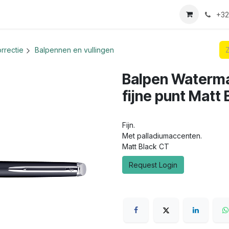
we login aanvraag
+32
rrectie
Balpennen en vullingen
Balpen Waterma
fijne punt Matt
Fijn.
Met palladiumaccenten.
Matt Black CT
Request Login