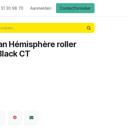
 51 30 98 70
Aanmelden
Contactformulier
n Hémisphère roller
 Black CT