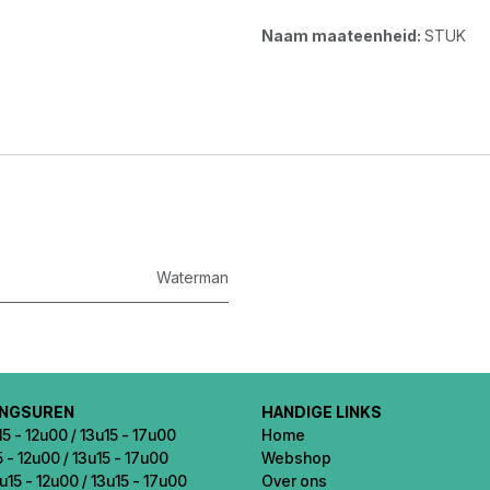
Naam maateenheid:
STUK
Waterman
INGSUREN
HANDIGE LINKS
5 - 12u00 / 13u15 - 17u00
Home
5 - 12u00 / 13u15 - 17u00
Webshop
u15 - 12u00 / 13u15 - 17u00
Over ons