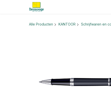
Overslaan naar inhoud
Home
Informatie
Shop
Nieu
Alle Producten
KANTOOR
Schrijfwaren en co