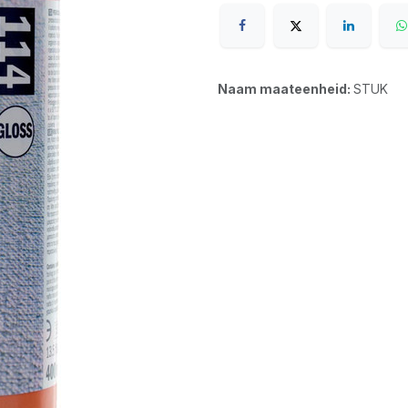
Naam maateenheid:
STUK