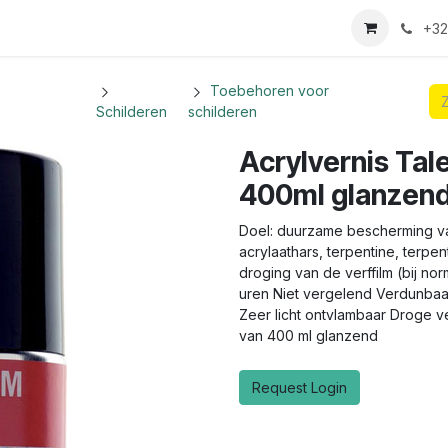
we login aanvraag
+32
Toebehoren voor
Schilderen
schilderen
Acrylvernis Ta
400ml glanzen
Doel: duurzame bescherming van 
acrylaathars, terpentine, terpe
droging van de verffilm (bij no
uren Niet vergelend Verdunbaar
Zeer licht ontvlambaar Droge v
van 400 ml glanzend
Request Login