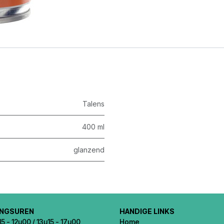
Talens
400 ml
glanzend
INGSUREN
HANDIGE LINKS
5 - 12u00 / 13u15 - 17u00
Home