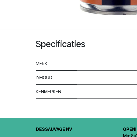
Specificaties
MERK
INHOUD
KENMERKEN
DESSAUVAGE NV
OPEN
Ma: 8u1