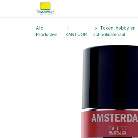
Overslaan naar inhoud
Home
Informatie
Shop
Nieu
Alle
Teken, hobby en
Producten
KANTOOR
schoolmateriaal