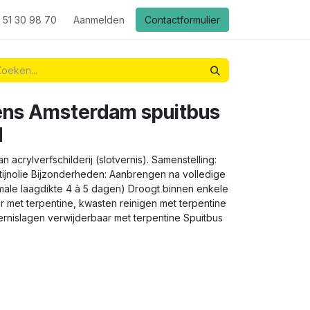
 51 30 98 70
Aanmelden
Contactformulier
lens Amsterdam spuitbus
d
acrylverfschilderij (slotvernis). Samenstelling:
ntijnolie Bijzonderheden: Aanbrengen na volledige
rmale laagdikte 4 à 5 dagen) Droogt binnen enkele
 met terpentine, kwasten reinigen met terpentine
ernislagen verwijderbaar met terpentine Spuitbus