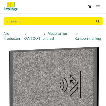
Overslaan naar inhoud
Alle
Meubilair en
Producten
KANTOOR
onthaal
Kantoorinrichting