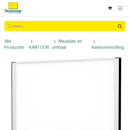
Overslaan naar inhoud
Alle
Meubilair en
Producten
KANTOOR
onthaal
Kantoorinrichting