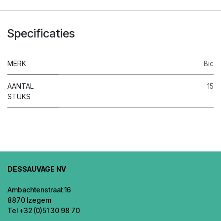
Specificaties
MERK
Bic
AANTAL
15
STUKS
DESSAUVAGE NV
Ambachtenstraat 16
8870 Izegem
Tel +32 (0)51 30 98 70