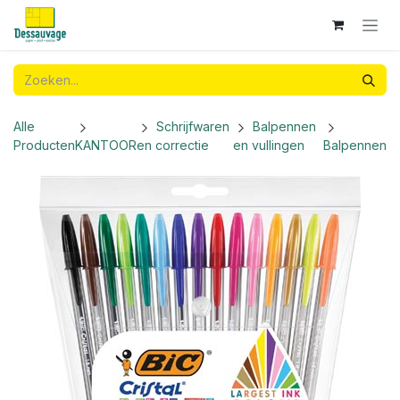
Overslaan naar inhoud
Alle
Schrijfwaren
Balpennen
Producten
KANTOOR
en correctie
en vullingen
Balpennen