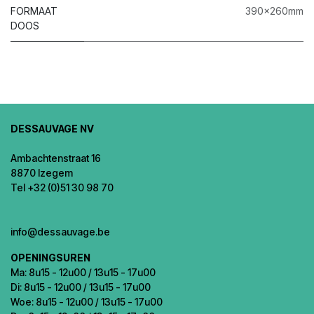
FORMAAT
390x260mm
DOOS
DESSAUVAGE NV
Ambachtenstraat 16
8870 Izegem
Tel +32 (0)51 30 98 70
info@dessauvage.be
OPENINGSUREN
Ma: 8u15 - 12u00 / 13u15 - 17u00
Di: 8u15 - 12u00 / 13u15 - 17u00
Woe: 8u15 - 12u00 / 13u15 - 17u00