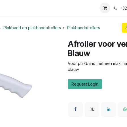
we login aanvraag
+32
Plakband en plakbandafrollers
Plakbandafrollers
Afroller voor 
Blauw
Voor plakband met een maximale
blauw.
Request Login