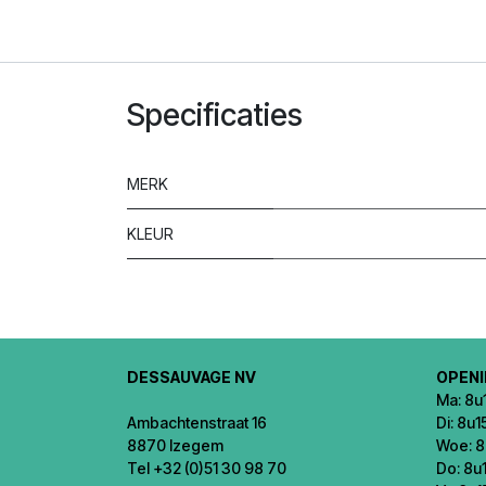
Specificaties
MERK
KLEUR
DESSAUVAGE NV
OPEN
Ma: 8u1
Ambachtenstraat 16
Di: 8u1
8870 Izegem
Woe: 8
Tel +32 (0)51 30 98 70
Do: 8u1