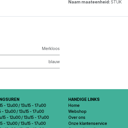
Naam maateenheid:
STUK
Merkloos
blauw
INGSUREN
HANDIGE LINKS
5 - 12u00 / 13u15 - 17u00
Home
5 - 12u00 / 13u15 - 17u00
Webshop
u15 - 12u00 / 13u15 - 17u00
Over ons
5 - 12u00 / 13u15 - 17u00
Onze klantenservice