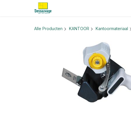
Overslaan naar inhoud
Home
Informatie
Shop
Nieu
Alle Producten
KANTOOR
Kantoormateriaal