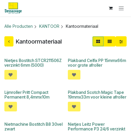
Overslaan naar inhoud
Alle Producten
KANTOOR
Kantoormateriaal
Kantoormateriaal
Nietjes Bostitch STCR211506Z
Plakband Celfix PP 15mmx66m
verzinkt 6mm (5000)
voor grote afroller
Lijmroller Pritt Compact
Plakband Scotch Magic Tape
Permanent 8,4mmx10m
19mmx33m voor kleine afroller
Nietmachine Bostitch B8 30vel
Nietjes Leitz Power
zwart
Performance P3 24/6 verzinkt