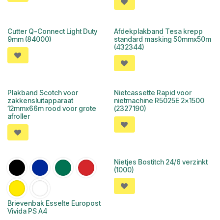
Cutter Q-Connect Light Duty
Afdekplakband Tesa krepp
9mm (84000)
standard masking 50mmx50m
(432344)
Plakband Scotch voor
Nietcassette Rapid voor
zakkensluitapparaat
nietmachine R5025E 2x1500
12mmx66m rood voor grote
(2327190)
afroller
Nietjes Bostitch 24/6 verzinkt
(1000)
Brievenbak Esselte Europost
Vivida PS A4