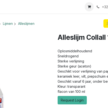
we login aanvraag
+32
Lijmen
Alleslijmen
Alleslijm Collal
Oplosmiddelhoudend
Sneldrogend
Sterke verlijming
Sterke geur (aceton)
Geschikt voor verlijming van papi
keramiek leer, vilt, piepschuim 
Geschikt vanaf 6 jaar, onder b
Kleur: transparant
flacon van 100 ml
Request Login