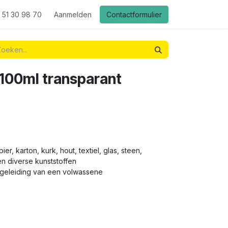
 51 30 98 70
Aanmelden
Contactformulier
l 100ml transparant
er, karton, kurk, hout, textiel, glas, steen,
en diverse kunststoffen
egeleiding van een volwassene