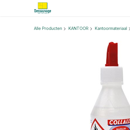
Overslaan naar inhoud
Home
Informatie
Shop
Nieu
Alle Producten
KANTOOR
Kantoormateriaal