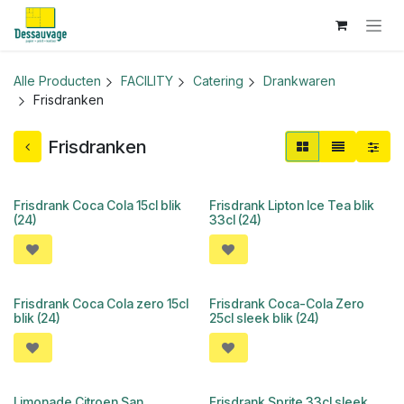
Overslaan naar inhoud
Alle Producten
FACILITY
Catering
Drankwaren
Frisdranken
Frisdranken
Frisdrank Coca Cola 15cl blik
Frisdrank Lipton Ice Tea blik
(24)
33cl (24)
Frisdrank Coca Cola zero 15cl
Frisdrank Coca-Cola Zero
blik (24)
25cl sleek blik (24)
Limonade Citroen San
Frisdrank Sprite 33cl sleek