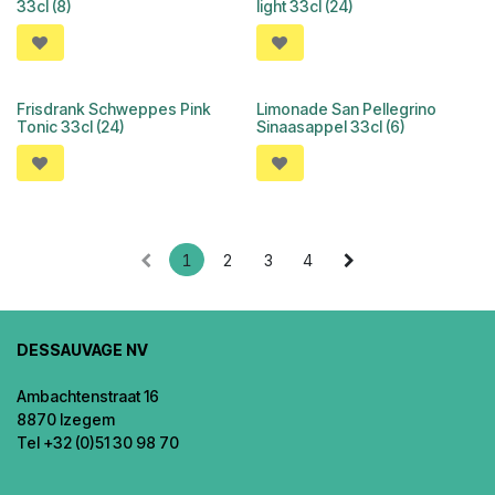
33cl (8)
light 33cl (24)
Frisdrank Schweppes Pink
Limonade San Pellegrino
Tonic 33cl (24)
Sinaasappel 33cl (6)
1
2
3
4
DESSAUVAGE NV
Ambachtenstraat 16
8870 Izegem
Tel +32 (0)51 30 98 70