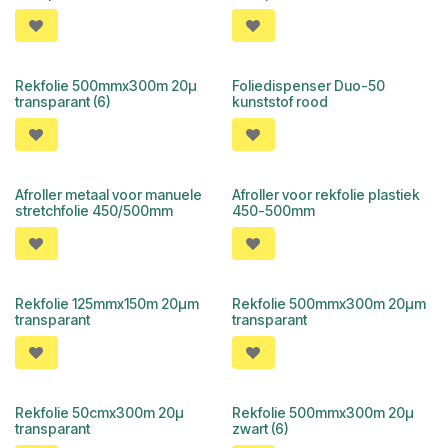
Rekfolie 500mmx300m 20µ
Foliedispenser Duo-50
transparant (6)
kunststof rood
Afroller metaal voor manuele
Afroller voor rekfolie plastiek
stretchfolie 450/500mm
450-500mm
Rekfolie 125mmx150m 20µm
Rekfolie 500mmx300m 20µm
transparant
transparant
Rekfolie 50cmx300m 20µ
Rekfolie 500mmx300m 20µ
transparant
zwart (6)