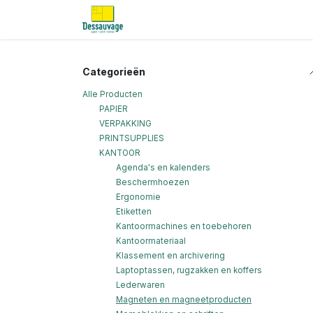
Overslaan naar inhoud
Home
Informatie
Shop
Nieu
Categorieën
Alle Producten
PAPIER
VERPAKKING
PRINTSUPPLIES
KANTOOR
Agenda's en kalenders
Beschermhoezen
Ergonomie
Etiketten
Kantoormachines en toebehoren
Kantoormateriaal
Klassement en archivering
Laptoptassen, rugzakken en koffers
Lederwaren
Magneten en magneetproducten