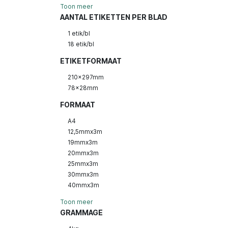
Toon meer
AANTAL ETIKETTEN PER BLAD
1 etik/bl
18 etik/bl
ETIKETFORMAAT
210x297mm
78x28mm
FORMAAT
A4
12,5mmx3m
19mmx3m
20mmx3m
25mmx3m
30mmx3m
40mmx3m
Toon meer
GRAMMAGE