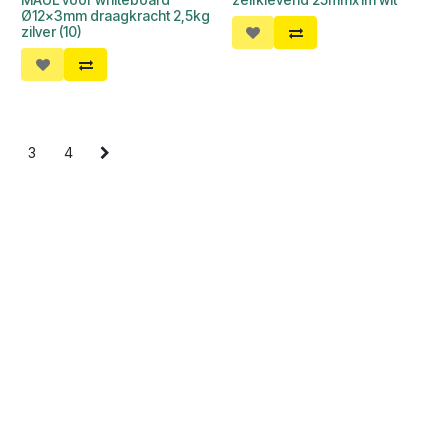
Ø12x3mm draagkracht 2,5kg
zilver (10)
2
3
4