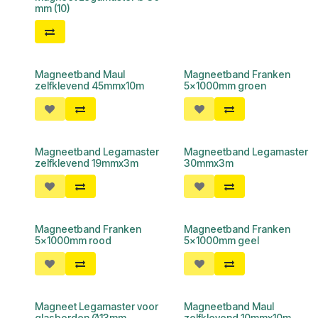
mm (10)
Magneetband Maul
Magneetband Franken
zelfklevend 45mmx10m
5x1000mm groen
Magneetband Legamaster
Magneetband Legamaster
zelfklevend 19mmx3m
30mmx3m
Magneetband Franken
Magneetband Franken
5x1000mm rood
5x1000mm geel
Magneet Legamaster voor
Magneetband Maul
glasborden Ø13mm
zelfklevend 10mmx10m