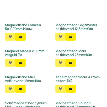
Magneetband Franken
Magneetband Legamaster
5x1000mm blauw
zelfklevend 12,5mmx3m
Magneet Maped Ø 10mm
Magneetband Maul
verguld (8)
zelfklevend 25mmx10m
Magneetband Maul
Kegelmagneet Maul Ø 12mm
zelfklevend 15mmx10m
assorti (10)
Schijfmagneet neodymium
Magneetband Bouhon
MAUL voor whiteboard
zelfklevend 25mmx1m wit