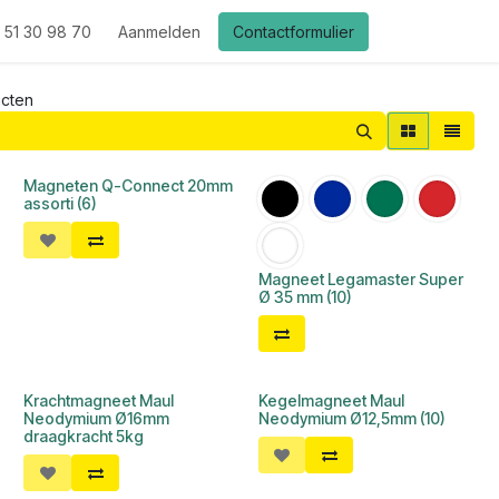
 51 30 98 70
Aanmelden
Contactformulier
cten
Magneten Q-Connect 20mm
assorti (6)
Magneet Legamaster Super
Ø 35 mm (10)
Krachtmagneet Maul
Kegelmagneet Maul
Neodymium Ø16mm
Neodymium Ø12,5mm (10)
draagkracht 5kg