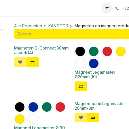
we login aanvraag
+32
Alle Producten
KANTOOR
Magneten en magneetprodu
Magneten Q-Connect 30mm
assorti (4)
Magneet Legamaster
Ø20mm (10)
Magneetband Legamaster
20mmx3m
Magneet Legamaster Ø 30