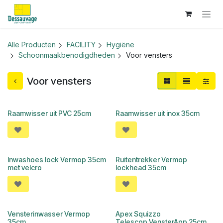
Overslaan naar inhoud
Alle Producten
FACILITY
Hygiëne
Schoonmaakbenodigdheden
Voor vensters
Voor vensters
Raamwisser uit PVC 25cm
Raamwisser uit inox 35cm
Inwashoes lock Vermop 35cm
Ruitentrekker Vermop
met velcro
lockhead 35cm
Vensterinwasser Vermop
Apex Squizzo
35cm
Telescop.VensterApp 25cm