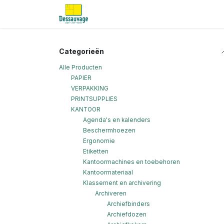
Overslaan naar inhoud
Home
Informatie
Shop
Nieu
Categorieën
Alle Producten
PAPIER
VERPAKKING
PRINTSUPPLIES
KANTOOR
Agenda's en kalenders
Beschermhoezen
Ergonomie
Etiketten
Kantoormachines en toebehoren
Kantoormateriaal
Klassement en archivering
Archiveren
Archiefbinders
Archiefdozen