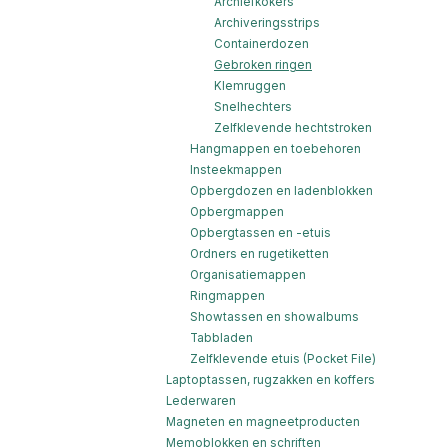
Archiefkokers
Archiveringsstrips
Containerdozen
Gebroken ringen
Klemruggen
Snelhechters
Zelfklevende hechtstroken
Hangmappen en toebehoren
Insteekmappen
Opbergdozen en ladenblokken
Opbergmappen
Opbergtassen en -etuis
Ordners en rugetiketten
Organisatiemappen
Ringmappen
Showtassen en showalbums
Tabbladen
Zelfklevende etuis (Pocket File)
Laptoptassen, rugzakken en koffers
Lederwaren
Magneten en magneetproducten
Memoblokken en schriften