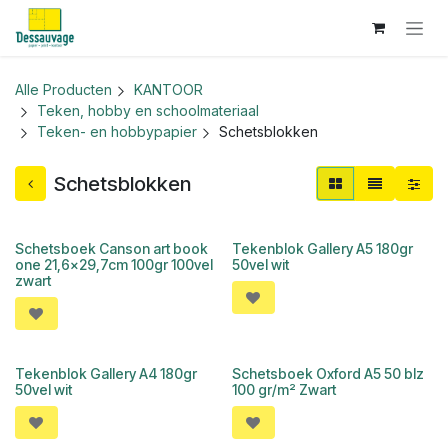
Overslaan naar inhoud
Alle Producten
KANTOOR
Teken, hobby en schoolmateriaal
Teken- en hobbypapier
Schetsblokken
Schetsblokken
Schetsboek Canson art book
Tekenblok Gallery A5 180gr
one 21,6x29,7cm 100gr 100vel
50vel wit
zwart
Tekenblok Gallery A4 180gr
Schetsboek Oxford A5 50 blz
50vel wit
100 gr/m² Zwart