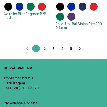
Gelroller Pilot Begreen B2P
medium
Roller Uni-Ball Vision Elite 200
0.6 mm
1
2
3
4
5
DESSAUVAGE NV
Ambachtenstraat 16
8870 Izegem
Tel +32 (0)51 30 98 70
info@dessauvage.be