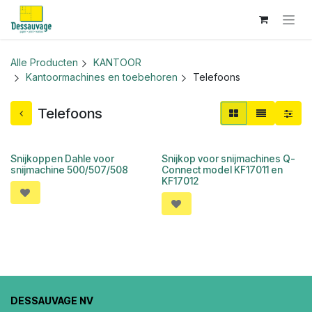
Overslaan naar inhoud
Alle Producten
KANTOOR
Kantoormachines en toebehoren
Telefoons
Telefoons
Snijkoppen Dahle voor
Snijkop voor snijmachines Q-
snijmachine 500/507/508
Connect model KF17011 en
KF17012
DESSAUVAGE NV