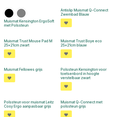
Antislip Muismat Q-Connect
Zwembad Blauw
Muismat Kensington ErgoSoft
met Polssteun
Muismat Trust Mouse Pad M
Muismat Trust Boye eco
25x21cm zwart
25x21cm blauw
Muismat Fellowes grijs
Polssteun Kensington voor
toetsenbord in hoogte
verstelbaar zwart
Polssteun voor muismat Leitz
Muismat Q-Connect met
Cosy Ergo aanpasbaar grijs
polssteun grijs