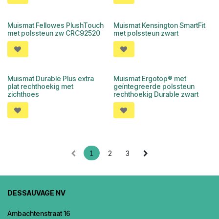
Muismat Fellowes PlushTouch
Muismat Kensington SmartFit
met polssteun zw CRC92520
met polssteun zwart
Muismat Durable Plus extra
Muismat Ergotop® met
plat rechthoekig met
geïntegreerde polssteun
zichthoes
rechthoekig Durable zwart
1
2
3
DESSAUVAGE NV
Ambachtenstraat 16