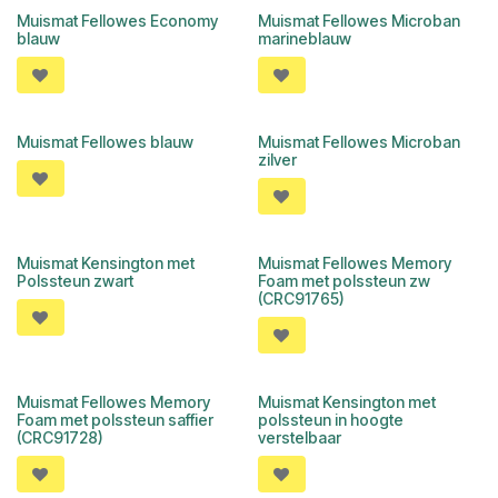
Muismat Fellowes Economy
Muismat Fellowes Microban
blauw
marineblauw
Muismat Fellowes blauw
Muismat Fellowes Microban
zilver
Muismat Kensington met
Muismat Fellowes Memory
Polssteun zwart
Foam met polssteun zw
(CRC91765)
Muismat Fellowes Memory
Muismat Kensington met
Foam met polssteun saffier
polssteun in hoogte
(CRC91728)
verstelbaar