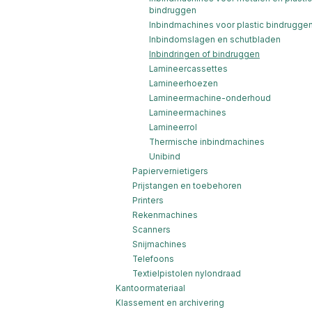
bindruggen
Inbindmachines voor plastic bindrugge
Inbindomslagen en schutbladen
Inbindringen of bindruggen
Lamineercassettes
Lamineerhoezen
Lamineermachine-onderhoud
Lamineermachines
Lamineerrol
Thermische inbindmachines
Unibind
Papiervernietigers
Prijstangen en toebehoren
Printers
Rekenmachines
Scanners
Snijmachines
Telefoons
Textielpistolen nylondraad
Kantoormateriaal
Klassement en archivering