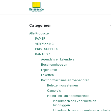
Overslaan naar inhoud
Home
Informatie
Shop
Nieu
Categorieën
Alle Producten
PAPIER
VERPAKKING
PRINTSUPPLIES
KANTOOR
Agenda's en kalenders
Beschermhoezen
Ergonomie
Etiketten
Kantoormachines en toebehoren
Beletteringsystemen
Camera's
Inbind- en lamineermachines
Inbindmachines voor metalen
bindruggen
Inbindmachines voor metalen en plastic